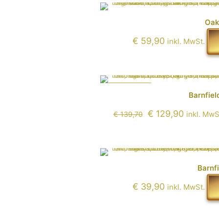
Oak
€
59,90
inkl. MwSt.
IM ANGEBOT
Barnfiel
Ursprünglicher
Aktuelle
€
129,90
Preis
Preis
inkl. MwS
€
139,70
war:
ist:
€ 139,70
€ 129,90
Barnfi
€
39,90
inkl. MwSt.