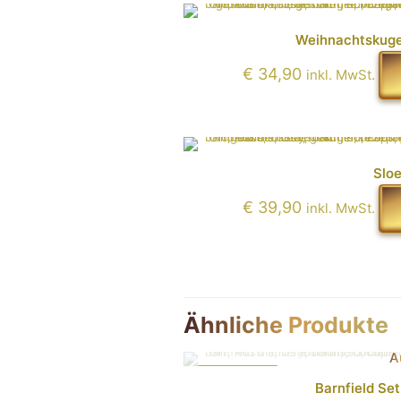
Weihnachtskugel
€
34,90
inkl. MwSt.
Sloe
€
39,90
inkl. MwSt.
Ähnliche Produkte
A
IM ANGEBOT
Barnfield Se