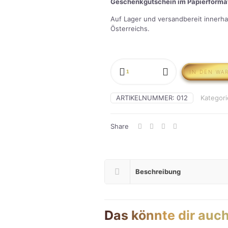
Geschenkgutschein im Papierforma
Auf Lager und versandbereit innerhal
Österreichs.
20,00€
Gutschein
IN DEN WA
Menge
ARTIKELNUMMER:
012
Kategor
Share
Beschreibung
Das könnte dir auch