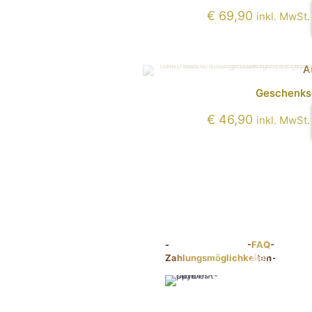
€
69,90
inkl. MwSt.
A
Geschenkse
€
46,90
inkl. MwSt.
-
-FAQ-
Zahlungsmöglichkeiten-
Über uns
Kontakt
Liefer- &
Zahlungsbedi
Datenschutz