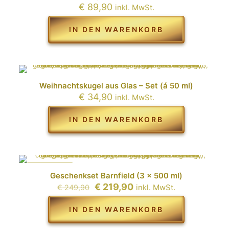
€
89,90
inkl. MwSt.
IN DEN WARENKORB
Weihnachtskugel aus Glas – Set (á 50 ml)
€
34,90
inkl. MwSt.
IN DEN WARENKORB
IM ANGEBOT
Geschenkset Barnfield (3 x 500 ml)
Ursprünglicher
Aktueller
€
219,90
inkl. MwSt.
€
249,90
Preis
Preis
war:
ist:
IN DEN WARENKORB
€ 249,90
€ 219,90.