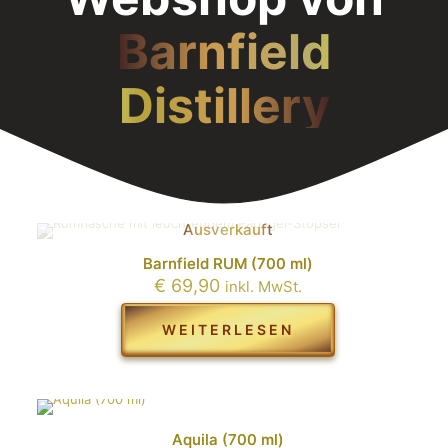
Barnfield
Distillery
Das Paradies für jeden der GIN liebt!
Ausverkauft
Barnfield RUM (700 ml)
€
69,90
inkl. MwSt.
WEITERLESEN
Aquila (700 ml)