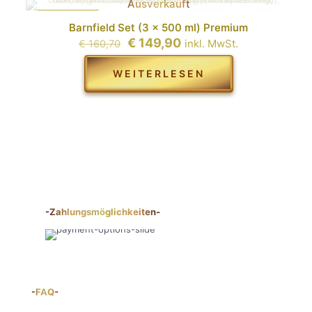
Ausverkauft
IM ANGEBOT
Barnfield Set (3 x 500 ml) Premium
Ursprünglicher
Aktueller
€
149,90
inkl. MwSt.
€
160,70
Preis
Preis
war:
ist:
WEITERLESEN
€ 160,70
€ 149,90.
-Zahlungsmöglichkeiten-
-FAQ-
Über uns