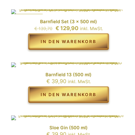
IM ANGEBOT
Barnfield Set (3 x 500 ml)
Ursprünglicher
Aktueller
€
129,90
inkl. MwSt.
€
139,70
Preis
Preis
war:
ist:
IN DEN WARENKORB
€ 139,70
€ 129,90.
Barnfield 13 (500 ml)
€
39,90
inkl. MwSt.
IN DEN WARENKORB
Sloe Gin (500 ml)
€
39,90
inkl. MwSt.