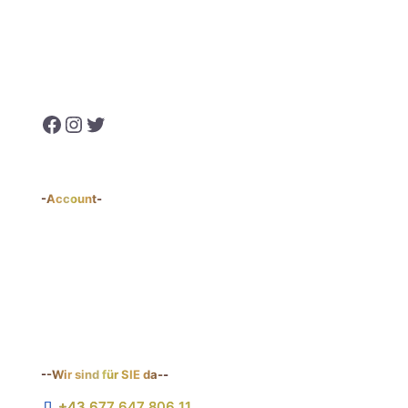
Kontakt
Liefer- & Zahlungsbedingungen
Datenschutz
Impressum
AGBs & Widerrufsrecht
Facebook
Instagram
Twitter
-Account-
Mein Konto
Bestellungen
Downloads
Ihre Adresse
Logout
Passwort vergessen
--Wir sind für SIE da--
+43 677 647 806 11